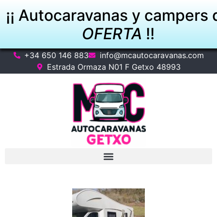
¡¡ Autocaravanas y campers 
OFERTA
!!
+34 650 146 883
info@mcautocaravanas.com
VER OFERTAS
Estrada Ormaza N01 F Getxo 48993