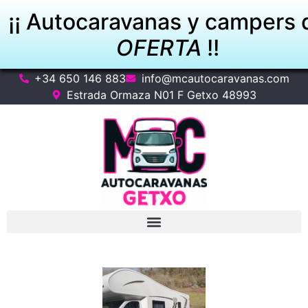
¡¡ Autocaravanas y campers 
OFERTA
!!
+34 650 146 883
info@mcautocaravanas.com
VER OFERTAS
Estrada Ormaza N01 F Getxo 48993