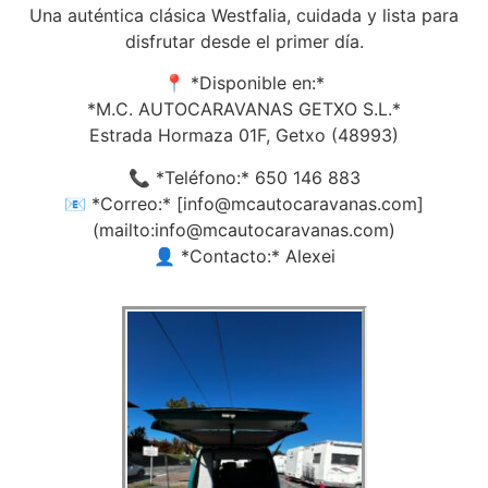
Una auténtica clásica Westfalia, cuidada y lista para
disfrutar desde el primer día.
📍 *Disponible en:*
*M.C. AUTOCARAVANAS GETXO S.L.*
Estrada Hormaza 01F, Getxo (48993)
📞 *Teléfono:* 650 146 883
📧 *Correo:* [info@mcautocaravanas.com]
(mailto:info@mcautocaravanas.com)
👤 *Contacto:* Alexei