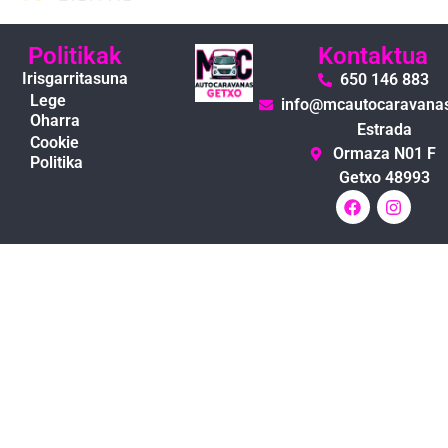
Politikak
Kontaktua
Irisgarritasuna
650 146 883
Lege
info@mcautocaravana
Oharra
Estrada
Cookie
Ormaza N01 F
Politika
Getxo 48993