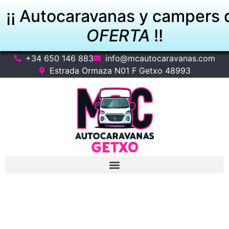
¡¡ Autocaravanas y campers 
OFERTA
!!
+34 650 146 883
info@mcautocaravanas.com
VER OFERTAS
Estrada Ormaza N01 F Getxo 48993