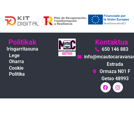
Politikak
Kontaktua
Irisgarritasuna
650 146 883
Lege
info@mcautocaravana
Oharra
Estrada
Cookie
Ormaza N01 F
Politika
Getxo 48993