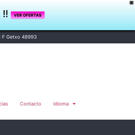
X
A
!!
VER OFERTAS
1 F Getxo 48993
cias
Contacto
Idioma