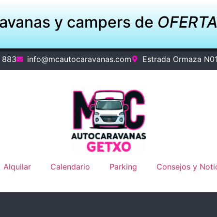
ravanas y campers de
OFERT
 883
info@mcautocaravanas.com
Estrada Ormaza N0
Alquilar
Calendario
Parking
Consejos y Noti