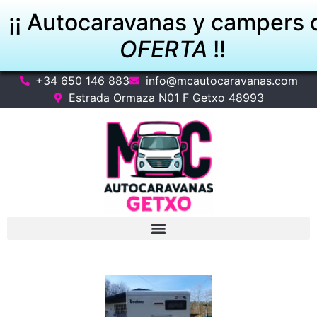
¡¡ Autocaravanas y campers 
OFERTA
!!
+34 650 146 883
info@mcautocaravanas.com
VER OFERTAS
Estrada Ormaza N01 F Getxo 48993