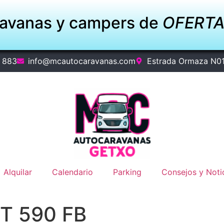
ravanas y campers de
OFERT
 883
info@mcautocaravanas.com
Estrada Ormaza N0
Alquilar
Calendario
Parking
Consejos y Noti
 T 590 FB