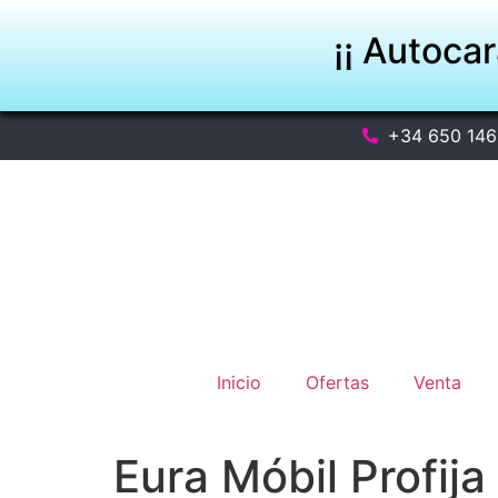
¡¡ Autoca
+34 650 146
Inicio
Ofertas
Venta
Eura Móbil Profija