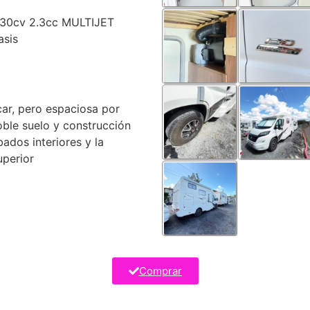
130cv 2.3cc MULTIJET
asis
ar, pero espaciosa por
oble suelo y construcción
bados interiores y la
uperior
Comprar