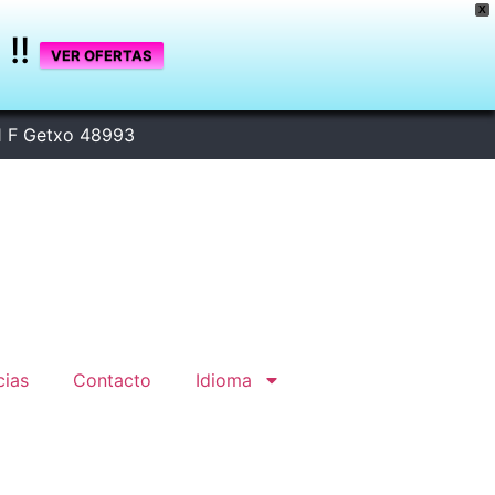
X
A
!!
VER OFERTAS
1 F Getxo 48993
cias
Contacto
Idioma