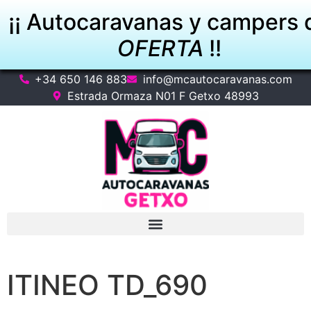
¡¡ Autocaravanas y campers 
OFERTA
!!
+34 650 146 883
info@mcautocaravanas.com
VER OFERTAS
Estrada Ormaza N01 F Getxo 48993
ITINEO TD_690