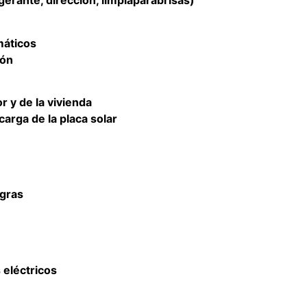
rigerante, dirección, limpiaparabrisas)
máticos
ión
r y de la vivienda
carga de la placa solar
egras
 eléctricos