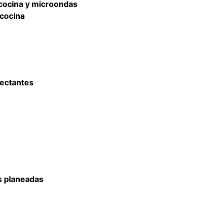
, cocina y microondas
 cocina
lectantes
s planeadas