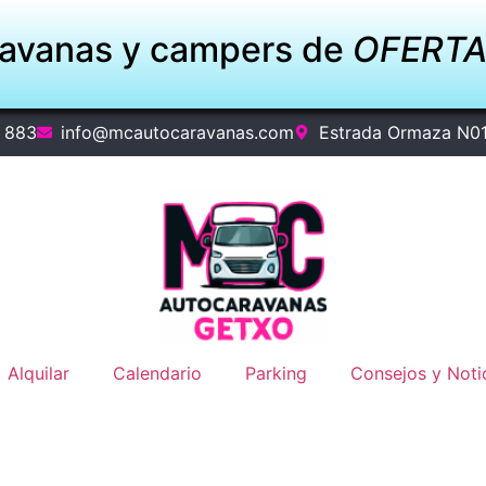
ravanas y campers de
OFERT
 883
info@mcautocaravanas.com
Estrada Ormaza N0
Alquilar
Calendario
Parking
Consejos y Noti