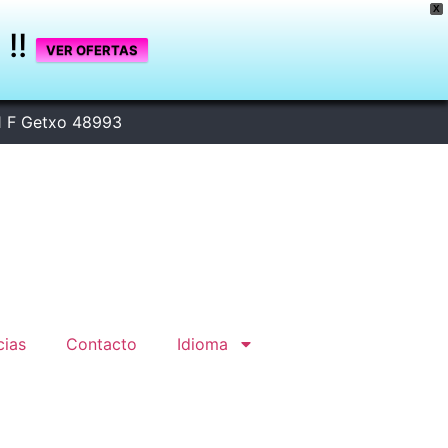
X
A
!!
VER OFERTAS
1 F Getxo 48993
cias
Contacto
Idioma