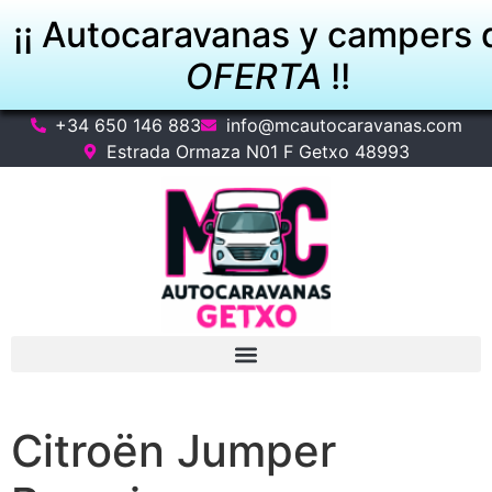
¡¡ Autocaravanas y campers 
OFERTA
!!
+34 650 146 883
info@mcautocaravanas.com
VER OFERTAS
Estrada Ormaza N01 F Getxo 48993
Citroën Jumper