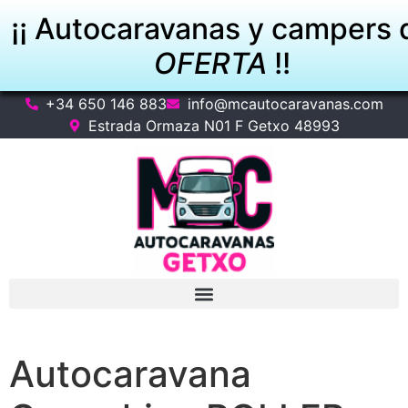
¡¡ Autocaravanas y campers 
OFERTA
!!
+34 650 146 883
info@mcautocaravanas.com
VER OFERTAS
Estrada Ormaza N01 F Getxo 48993
Autocaravana